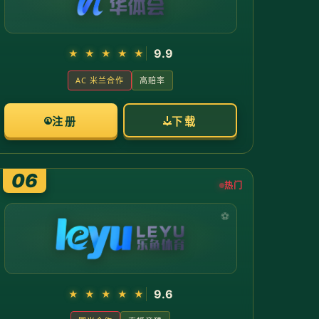
9.9
★ ★ ★ ★ ★
AC 米兰合作
高赔率
注册
下载
06
热门
9.6
★ ★ ★ ★ ★